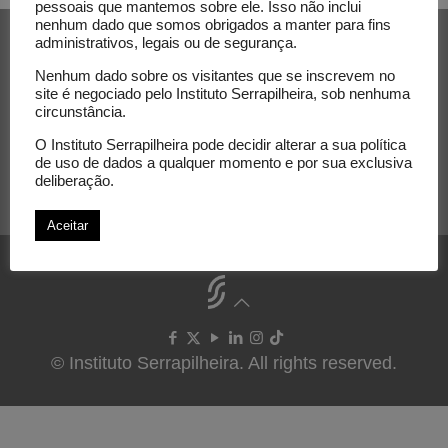
pessoais que mantemos sobre ele. Isso não inclui
nenhum dado que somos obrigados a manter para fins
Subscribe to our newsletter
administrativos, legais ou de segurança.
Nenhum dado sobre os visitantes que se inscrevem no
E-mail
site é negociado pelo Instituto Serrapilheira, sob nenhuma
circunstância.
O Instituto Serrapilheira pode decidir alterar a sua política
de uso de dados a qualquer momento e por sua exclusiva
deliberação.
Aceitar
© Instituto Serrapilheira. All rights reserved.