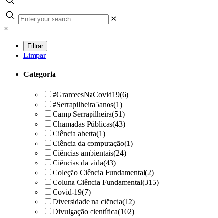
✕
×
Limpar
Categoria
#GranteesNaCovid19
(6)
#Serrapilheira5anos
(1)
Camp Serrapilheira
(51)
Chamadas Públicas
(43)
Ciência aberta
(1)
Ciência da computação
(1)
Ciências ambientais
(24)
Ciências da vida
(43)
Coleção Ciência Fundamental
(2)
Coluna Ciência Fundamental
(315)
Covid-19
(7)
Diversidade na ciência
(12)
Divulgação científica
(102)