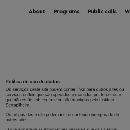
About
Programs
Public calls
W
Política de uso de dados
Os serviços deste site podem conter links para outros sites ou
serviços on-line que são operados e mantidos por terceiros e
que não estão sob controle ou são mantidos pelo Instituto
Serrapilheira.
Os artigos deste site podem incluir conteúdo incorporado de
outros sites.
O site armazena as informações pessoais que os usuários