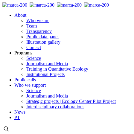
About
Who we are
Team
Transparency
Public data panel
Illustration gallery
Contact
Programs
Science
Journalism and Media
Training in Quantitative Ecology
Institutional Projects
Public calls
Who we support
Science
Journalism and Media
Strategic projects | Ecology Center Pilot Project
Interdisciplinary collaborations
News
PT