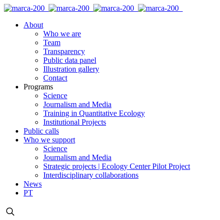
About
Who we are
Team
Transparency
Public data panel
Illustration gallery
Contact
Programs
Science
Journalism and Media
Training in Quantitative Ecology
Institutional Projects
Public calls
Who we support
Science
Journalism and Media
Strategic projects | Ecology Center Pilot Project
Interdisciplinary collaborations
News
PT