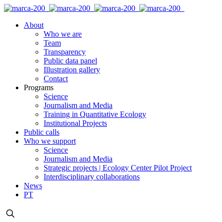
About
Who we are
Team
Transparency
Public data panel
Illustration gallery
Contact
Programs
Science
Journalism and Media
Training in Quantitative Ecology
Institutional Projects
Public calls
Who we support
Science
Journalism and Media
Strategic projects | Ecology Center Pilot Project
Interdisciplinary collaborations
News
PT