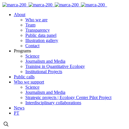
About
Who we are
Team
Transparency
Public data panel
Illustration gallery
Contact
Programs
Science
Journalism and Media
Training in Quantitative Ecology
Institutional Projects
Public calls
Who we support
Science
Journalism and Media
Strategic projects | Ecology Center Pilot Project
Interdisciplinary collaborations
News
PT