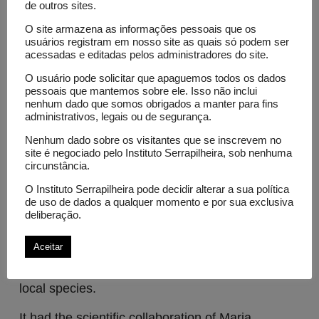
de outros sites.
and the
Tejiendo Historias Network
.
O site armazena as informações pessoais que os
usuários registram em nosso site as quais só podem ser
acessadas e editadas pelos administradores do site.
O usuário pode solicitar que apaguemos todos os dados
pessoais que mantemos sobre ele. Isso não inclui
Projects
nenhum dado que somos obrigados a manter para fins
administrativos, legais ou de segurança.
A resistência das abelhas nativas de
Nenhum dado sobre os visitantes que se inscrevem no
Peru contra o desmatamento
site é negociado pelo Instituto Serrapilheira, sob nenhuma
Science outreach / Journalism
circunstância.
O Instituto Serrapilheira pode decidir alterar a sua política
The project “The resilience of native bees in Peru
de uso de dados a qualquer momento e por sua exclusiva
to deforestation” investigates how deforestation
deliberação.
and climate change threaten the existence of
Aceitar
native stingless bees in Peru and the
consequences for pollination and regeneration of
local species.
It had the scientific collaboration of Maria