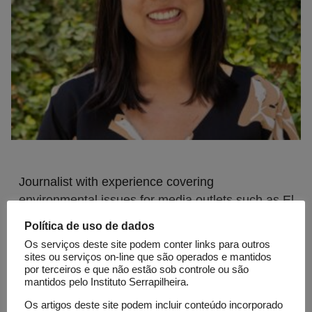
Journalist with experience covering
environmental issues for media outlets such as El
País, Dialogue Earth, Al Jazeera, and Periodistas
Política de uso de dados
por el planeta. Her work focuses on telling stories
Os serviços deste site podem conter links para outros
about communities in Latin America and their
sites ou serviços on-line que são operados e mantidos
por terceiros e que não estão sob controle ou são
responses to the triple planetary crisis of climate
mantidos pelo Instituto Serrapilheira.
change, biodiversity loss, and pollution. She is
Os artigos deste site podem incluir conteúdo incorporado
part of the
LATAM Network of Young Journalists