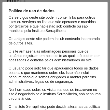
Projects
Política de uso de dados
RABECO
Os serviços deste site podem conter links para outros
Science / Events and Programs
sites ou serviços on-line que são operados e mantidos
por terceiros e que não estão sob controle ou são
Why communicate the results of scientific
mantidos pelo Instituto Serrapilheira.
research? How to communicate with quality,
Os artigos deste site podem incluir conteúdo incorporado
review and critical sense? How to build new
de outros sites.
interfaces between scientists and journalists
O site armazena as informações pessoais que os
involved in the production and communication of
usuários registram em nosso site as quais só podem ser
Brazilian ecology? To debate these issues that
acessadas e editadas pelos administradores do site.
emerge in the interactions between ecological
O usuário pode solicitar que apaguemos todos os dados
science and the media, the 2nd Rabeco –
pessoais que mantemos sobre ele. Isso não inclui
nenhum dado que somos obrigados a manter para fins
meeting on Ecology – met experienced
administrativos, legais ou de segurança.
journalists in the environmental field and
Nenhum dado sobre os visitantes que se inscrevem no
scientists with experience in communicating their
site é negociado pelo Instituto Serrapilheira, sob nenhuma
research results to society, in an open dialogue
circunstância.
with the public. The event took place in August
O Instituto Serrapilheira pode decidir alterar a sua política