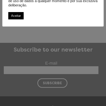
2018, at Unicamp.
de uso de dados a qualquer momento e por sua exclusiva
deliberação.
Amount invested
Aceitar
Grant 2018: R$ 12.000,00
Subscribe to our newsletter
E-mail