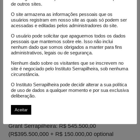
de outros sites.
methods to address this challenge. We will build
models that account for “zero inflation,” a
O site armazena as informações pessoais que os
usuários registram em nosso site as quais só podem ser
common problem in these contexts where many
acessadas e editadas pelos administradores do site.
regions may report zero cases of disease. These
O usuário pode solicitar que apaguemos todos os dados
models will also consider how disease patterns
pessoais que mantemos sobre ele. Isso não inclui
vary over space and time. By providing more
nenhum dado que somos obrigados a manter para fins
administrativos, legais ou de segurança.
accurate estimates of disease incidence, these
new methods will help us better understand the
Nenhum dado sobre os visitantes que se inscrevem no
site é negociado pelo Instituto Serrapilheira, sob nenhuma
progress of health indicators, tailor public health
circunstância.
interventions to specific regions, and guide
O Instituto Serrapilheira pode decidir alterar a sua política
resource allocation to effectively combat
de uso de dados a qualquer momento e por sua exclusiva
infectious diseases and achieve the UN SDGs.
deliberação.
Aceitar
Amount invested
Grant Serrapilheira: R$ 545.500,00
(R$395.500,000 + R$ 150.000,00 optional