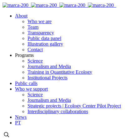
About
Who we are
Team
Transparency
Public data panel
Illustration gallery
Contact
Programs
Science
Journalism and Media
Training in Quantitative Ecology
Institutional Projects
Public calls
Who we support
Science
Journalism and Media
Strategic projects | Ecology Center Pilot Project
Interdisciplinary collaborations
News
PT