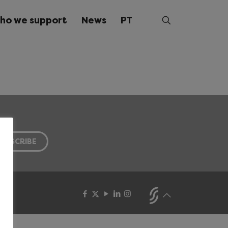
ho we support
News
PT