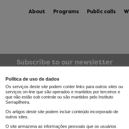
About
Programs
Public calls
W
Subscribe to our newsletter
Política de uso de dados
Os serviços deste site podem conter links para outros sites ou
serviços on-line que são operados e mantidos por terceiros e
que não estão sob controle ou são mantidos pelo Instituto
Serrapilheira.
d.
Os artigos deste site podem incluir conteúdo incorporado de
outros sites.
O site armazena as informações pessoais que os usuários