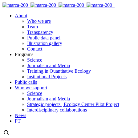
About
Who we are
Team
Transparency
Public data panel
Illustration gallery
Contact
Programs
Science
Journalism and Media
Training in Quantitative Ecology
Institutional Projects
Public calls
Who we support
Science
Journalism and Media
Strategic projects | Ecology Center Pilot Project
Interdisciplinary collaborations
News
PT