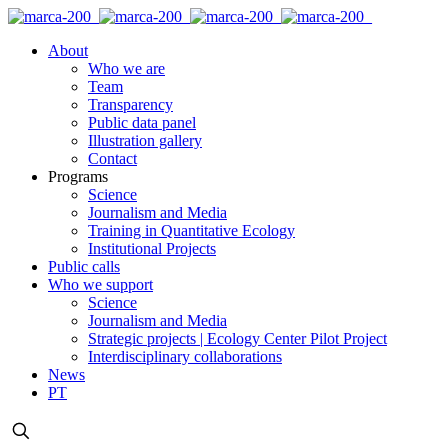
About
Who we are
Team
Transparency
Public data panel
Illustration gallery
Contact
Programs
Science
Journalism and Media
Training in Quantitative Ecology
Institutional Projects
Public calls
Who we support
Science
Journalism and Media
Strategic projects | Ecology Center Pilot Project
Interdisciplinary collaborations
News
PT