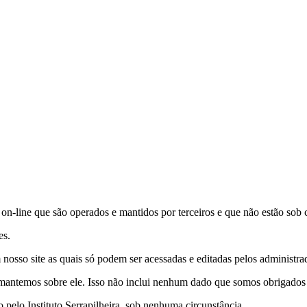
s on-line que são operados e mantidos por terceiros e que não estão sob c
es.
nosso site as quais só podem ser acessadas e editadas pelos administrad
antemos sobre ele. Isso não inclui nenhum dado que somos obrigados a 
pelo Instituto Serrapilheira, sob nenhuma circunstância.