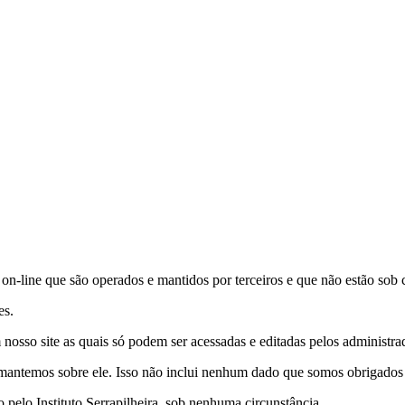
s on-line que são operados e mantidos por terceiros e que não estão sob c
es.
nosso site as quais só podem ser acessadas e editadas pelos administrad
antemos sobre ele. Isso não inclui nenhum dado que somos obrigados a 
pelo Instituto Serrapilheira, sob nenhuma circunstância.