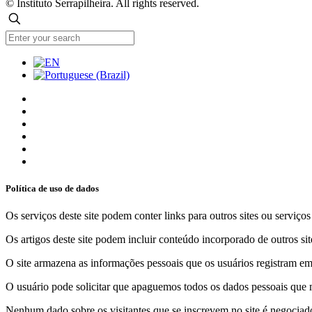
© Instituto Serrapilheira. All rights reserved.
Política de uso de dados
Os serviços deste site podem conter links para outros sites ou serviço
Os artigos deste site podem incluir conteúdo incorporado de outros sit
O site armazena as informações pessoais que os usuários registram em 
O usuário pode solicitar que apaguemos todos os dados pessoais que m
Nenhum dado sobre os visitantes que se inscrevem no site é negociado 