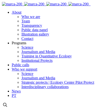
About
Who we are
Team
Transparency
Public data panel
Illustration gallery
Contact
Programs
Science
Journalism and Media
Training in Quantitative Ecology
Institutional Projects
Public calls
Who we support
Science
Journalism and Media
Strategic projects | Ecology Center Pilot Project
Interdisciplinary collaborations
News
PT