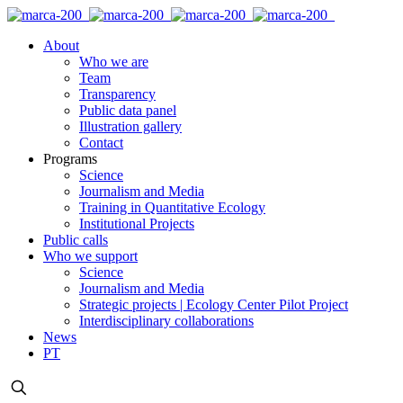
About
Who we are
Team
Transparency
Public data panel
Illustration gallery
Contact
Programs
Science
Journalism and Media
Training in Quantitative Ecology
Institutional Projects
Public calls
Who we support
Science
Journalism and Media
Strategic projects | Ecology Center Pilot Project
Interdisciplinary collaborations
News
PT