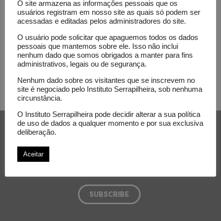
human-
O site armazena as informações pessoais que os
usuários registram em nosso site as quais só podem ser
nature
acessadas e editadas pelos administradores do site.
Connections
O usuário pode solicitar que apaguemos todos os dados
pessoais que mantemos sobre ele. Isso não inclui
nenhum dado que somos obrigados a manter para fins
administrativos, legais ou de segurança.
Nenhum dado sobre os visitantes que se inscrevem no
site é negociado pelo Instituto Serrapilheira, sob nenhuma
circunstância.
O Instituto Serrapilheira pode decidir alterar a sua política
Subscribe to our newsletter
de uso de dados a qualquer momento e por sua exclusiva
deliberação.
E-mail
Aceitar