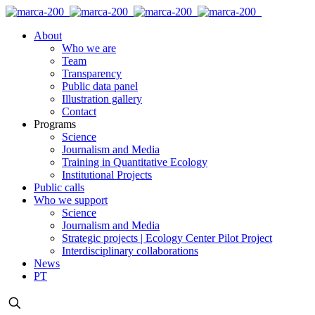
About
Who we are
Team
Transparency
Public data panel
Illustration gallery
Contact
Programs
Science
Journalism and Media
Training in Quantitative Ecology
Institutional Projects
Public calls
Who we support
Science
Journalism and Media
Strategic projects | Ecology Center Pilot Project
Interdisciplinary collaborations
News
PT