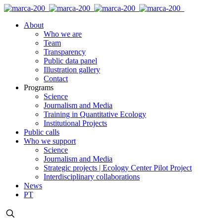
About
Who we are
Team
Transparency
Public data panel
Illustration gallery
Contact
Programs
Science
Journalism and Media
Training in Quantitative Ecology
Institutional Projects
Public calls
Who we support
Science
Journalism and Media
Strategic projects | Ecology Center Pilot Project
Interdisciplinary collaborations
News
PT