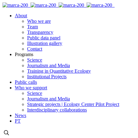
About
Who we are
Team
Transparency
Public data panel
Illustration gallery
Contact
Programs
Science
Journalism and Media
Training in Quantitative Ecology
Institutional Projects
Public calls
Who we support
Science
Journalism and Media
Strategic projects | Ecology Center Pilot Project
Interdisciplinary collaborations
News
PT