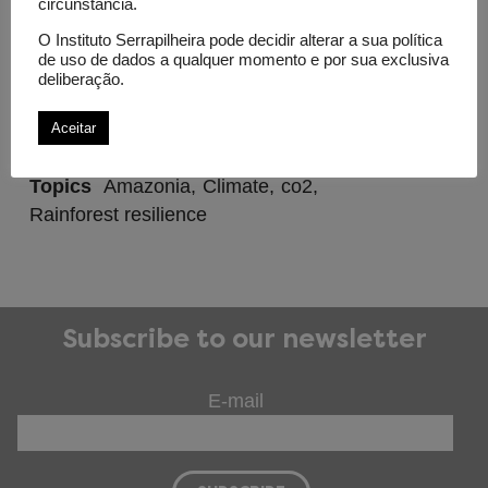
circunstância.
forest located in the central Amazon.
O Instituto Serrapilheira pode decidir alterar a sua política
de uso de dados a qualquer momento e por sua exclusiva
deliberação.
Amount invested
Grant Serrapilheira: R$ 106,631.99
Aceitar
Topics
Amazonia
Climate
co2
Rainforest resilience
Subscribe to our newsletter
E-mail