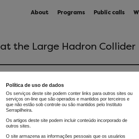
About
Programs
Public calls
W
e at the Large Hadron Collider
ergy physics explores the most fundamental constituents
Política de uso de dados
ry particles, and their mutual interactions. Probing thes
Os serviços deste site podem conter links para outros sites ou
 high-energy-density states. The Large Hadron Collider (
serviços on-line que são operados e mantidos por terceiros e
que não estão sob controle ou são mantidos pelo Instituto
largest operational particle accelerator, facilitates this ex
Serrapilheira.
protons in the LHC enable us to examine distances as ti
Os artigos deste site podem incluir conteúdo incorporado de
h of a meter. As of 2026, these detectors are projected t
outros sites.
cond of data. This massive data stream poses a signific
O site armazena as informações pessoais que os usuários
isting computational techniques. However, new artificial 