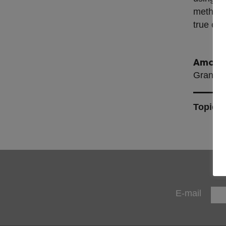
methodol
true ess
Amount
Grant 2
Topics
E-mail