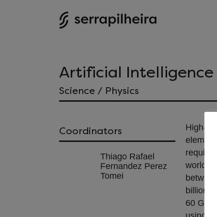
Artificial Intelligenc
Science / Physics
High-en
Coordinators
elementa
requires
Thiago Rafael
world’s 
Fernandez Perez
Tomei
between 
billiont
60 GB/se
using ex