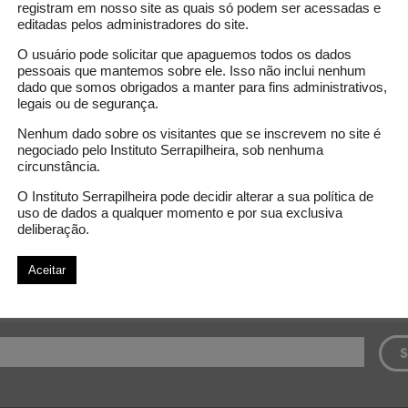
registram em nosso site as quais só podem ser acessadas e
ogies could potentially resolve this issue, aiding us in o
editadas pelos administradores do site.
ence of matter.
O usuário pode solicitar que apaguemos todos os dados
pessoais que mantemos sobre ele. Isso não inclui nenhum
dado que somos obrigados a manter para fins administrativos,
legais ou de segurança.
 invested
019: R$ 100.000,00
Nenhum dado sobre os visitantes que se inscrevem no site é
negociado pelo Instituto Serrapilheira, sob nenhuma
circunstância.
artificial inteligence
data
Large Hadron Collider
O Instituto Serrapilheira pode decidir alterar a sua política de
uso de dados a qualquer momento e por sua exclusiva
deliberação.
Aceitar
Subscribe to our newsletter