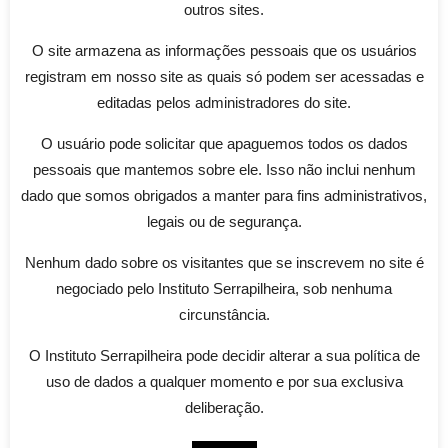
and develop microbial strains to produce various
outros sites.
chemical blocks. This will position Brazil at the
O site armazena as informações pessoais que os usuários
forefront of renewable energy development. Our
registram em nosso site as quais só podem ser acessadas e
goal is to unravel the molecular bases involved in
editadas pelos administradores do site.
metabolism, the signaling network that regulates
the production of these compounds, and the
O usuário pode solicitar que apaguemos todos os dados
tolerance to groups of inhibitors present in
pessoais que mantemos sobre ele. Isso não inclui nenhum
hydrolysates from lignocellulosic materials.
dado que somos obrigados a manter para fins administrativos,
legais ou de segurança.
Amount invested
Nenhum dado sobre os visitantes que se inscrevem no site é
Grant Serrapilheira: R$ 100,000.00
negociado pelo Instituto Serrapilheira, sob nenhuma
circunstância.
Open Calls
Science Call 1
O Instituto Serrapilheira pode decidir alterar a sua política de
uso de dados a qualquer momento e por sua exclusiva
deliberação.
Topics
Biocatalyst
Renewable sugar
Sugar