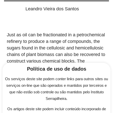
Leandro Vieira dos Santos
Just as oil can be fractionated in a petrochemical
refinery to produce a range of compounds, the
sugars found in the cellulosic and hemicellulosic
chains of plant biomass can also be recovered to
construct various chemical blocks. The
development of microbial strains capable of
Política de uso de dados
utilizing these renewable sugars and acting as
Os serviços deste site podem conter links para outros sites ou
efficient biocatalysts in fermentations forms the
serviços on-line que são operados e mantidos por terceiros e
foundation for constructing biorefineries. We plan
que não estão sob controle ou são mantidos pelo Instituto
to employ metabolic and evolutionary
Serrapilheira.
engineering tools, multi-omics analysis, and
systems biology to predict metabolic pathways
Os artigos deste site podem incluir conteúdo incorporado de