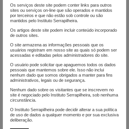
impacts on public health will serve as a
Os serviços deste site podem conter links para outros
framework to analyze nutrition and the undue
sites ou serviços on-line que são operados e mantidos
por terceiros e que não estão sob controle ou são
influence of ultra-processed food industries and
mantidos pelo Instituto Serrapilheira.
other political and economic interest groups on
Os artigos deste site podem incluir conteúdo incorporado
public policies that impact health.
de outros sites.
The three-year project is co-funded by the
O site armazena as informações pessoais que os
usuários registram em nosso site as quais só podem ser
Serrapilheira Institute and the Ibirapitanga
acessadas e editadas pelos administradores do site.
Institute, in a partnership aimed at investigating
O usuário pode solicitar que apaguemos todos os dados
conflicts of interest in science, health and food
pessoais que mantemos sobre ele. Isso não inclui
that impact public policies.
nenhum dado que somos obrigados a manter para fins
administrativos, legais ou de segurança.
Site
Nenhum dado sobre os visitantes que se inscrevem no
Amount invested
site é negociado pelo Instituto Serrapilheira, sob nenhuma
circunstância.
Grant Serrapilheira 2023 to 2026: R$
O Instituto Serrapilheira pode decidir alterar a sua política
750.000,00
de uso de dados a qualquer momento e por sua exclusiva
Grant Ibirapitanga 2023 to 2026: R$ 750.000,00
deliberação.
Topics