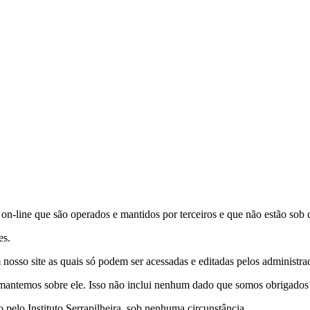
s on-line que são operados e mantidos por terceiros e que não estão sob c
es.
nosso site as quais só podem ser acessadas e editadas pelos administrad
antemos sobre ele. Isso não inclui nenhum dado que somos obrigados a 
pelo Instituto Serrapilheira, sob nenhuma circunstância.