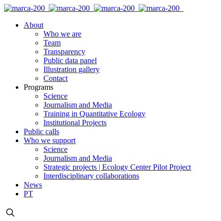
About
Who we are
Team
Transparency
Public data panel
Illustration gallery
Contact
Programs
Science
Journalism and Media
Training in Quantitative Ecology
Institutional Projects
Public calls
Who we support
Science
Journalism and Media
Strategic projects | Ecology Center Pilot Project
Interdisciplinary collaborations
News
PT