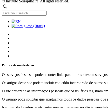
© Instituto Serrapilheira. All rights reserved.
Política de uso de dados
Os serviços deste site podem conter links para outros sites ou serviço
Os artigos deste site podem incluir conteúdo incorporado de outros sit
O site armazena as informações pessoais que os usuários registram em 
O usuário pode solicitar que apaguemos todos os dados pessoais que m
Nenhum dado sobre os visitantes que se inscrevem no site é negociado 