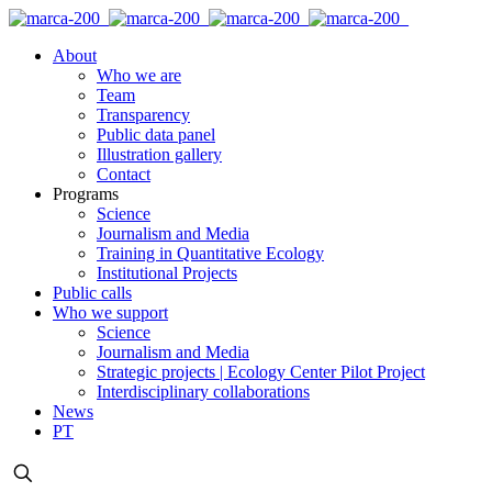
About
Who we are
Team
Transparency
Public data panel
Illustration gallery
Contact
Programs
Science
Journalism and Media
Training in Quantitative Ecology
Institutional Projects
Public calls
Who we support
Science
Journalism and Media
Strategic projects | Ecology Center Pilot Project
Interdisciplinary collaborations
News
PT