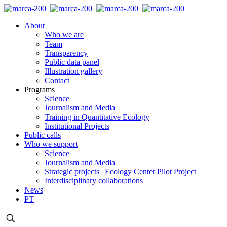
About
Who we are
Team
Transparency
Public data panel
Illustration gallery
Contact
Programs
Science
Journalism and Media
Training in Quantitative Ecology
Institutional Projects
Public calls
Who we support
Science
Journalism and Media
Strategic projects | Ecology Center Pilot Project
Interdisciplinary collaborations
News
PT