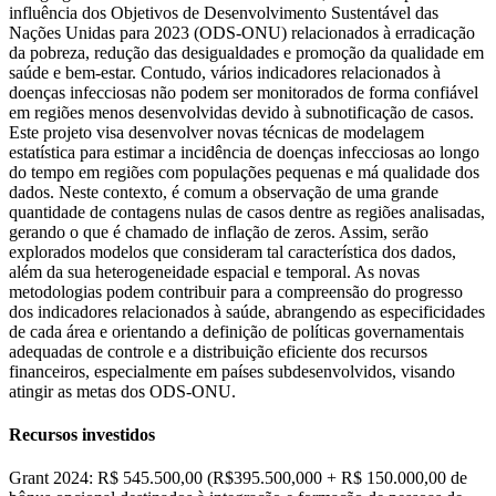
influência dos Objetivos de Desenvolvimento Sustentável das
Nações Unidas para 2023 (ODS-ONU) relacionados à erradicação
da pobreza, redução das desigualdades e promoção da qualidade em
saúde e bem-estar. Contudo, vários indicadores relacionados à
doenças infecciosas não podem ser monitorados de forma confiável
em regiões menos desenvolvidas devido à subnotificação de casos.
Este projeto visa desenvolver novas técnicas de modelagem
estatística para estimar a incidência de doenças infecciosas ao longo
do tempo em regiões com populações pequenas e má qualidade dos
dados. Neste contexto, é comum a observação de uma grande
quantidade de contagens nulas de casos dentre as regiões analisadas,
gerando o que é chamado de inflação de zeros. Assim, serão
explorados modelos que consideram tal característica dos dados,
além da sua heterogeneidade espacial e temporal. As novas
metodologias podem contribuir para a compreensão do progresso
dos indicadores relacionados à saúde, abrangendo as especificidades
de cada área e orientando a definição de políticas governamentais
adequadas de controle e a distribuição eficiente dos recursos
financeiros, especialmente em países subdesenvolvidos, visando
atingir as metas dos ODS-ONU.
Recursos investidos
Grant 2024: R$ 545.500,00 (R$395.500,000 + R$ 150.000,00 de