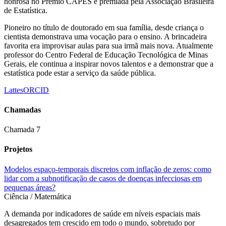
honrosa no Prêmio CAPES e premiada pela Associação Brasileira
de Estatística.
Pioneiro no título de doutorado em sua família, desde criança o
cientista demonstrava uma vocação para o ensino. A brincadeira
favorita era improvisar aulas para sua irmã mais nova. Atualmente
professor do Centro Federal de Educação Tecnológica de Minas
Gerais, ele continua a inspirar novos talentos e a demonstrar que a
estatística pode estar a serviço da saúde pública.
Lattes
ORCID
Chamadas
Chamada 7
Projetos
Modelos espaço-temporais discretos com inflação de zeros: como
lidar com a subnotificação de casos de doenças infecciosas em
pequenas áreas?
Ciência / Matemática
A demanda por indicadores de saúde em níveis espaciais mais
desagregados tem crescido em todo o mundo, sobretudo por