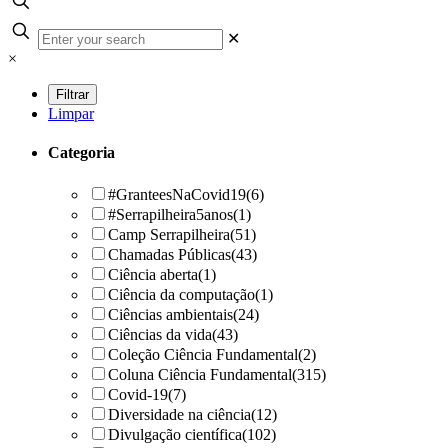
✕
×
Limpar
Categoria
#GranteesNaCovid19
(6)
#Serrapilheira5anos
(1)
Camp Serrapilheira
(51)
Chamadas Públicas
(43)
Ciência aberta
(1)
Ciência da computação
(1)
Ciências ambientais
(24)
Ciências da vida
(43)
Coleção Ciência Fundamental
(2)
Coluna Ciência Fundamental
(315)
Covid-19
(7)
Diversidade na ciência
(12)
Divulgação científica
(102)