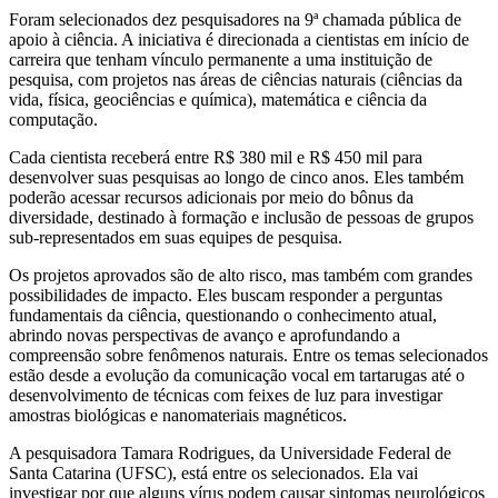
Foram selecionados dez pesquisadores na 9ª chamada pública de
apoio à ciência. A iniciativa é direcionada a cientistas em início de
carreira que tenham vínculo permanente a uma instituição de
pesquisa, com projetos nas áreas de ciências naturais (ciências da
vida, física, geociências e química), matemática e ciência da
computação.
Cada cientista receberá entre R$ 380 mil e R$ 450 mil para
desenvolver suas pesquisas ao longo de cinco anos. Eles também
poderão acessar recursos adicionais por meio do bônus da
diversidade, destinado à formação e inclusão de pessoas de grupos
sub-representados em suas equipes de pesquisa.
Os projetos aprovados são de alto risco, mas também com grandes
possibilidades de impacto. Eles buscam responder a perguntas
fundamentais da ciência, questionando o conhecimento atual,
abrindo novas perspectivas de avanço e aprofundando a
compreensão sobre fenômenos naturais. Entre os temas selecionados
estão desde a evolução da comunicação vocal em tartarugas até o
desenvolvimento de técnicas com feixes de luz para investigar
amostras biológicas e nanomateriais magnéticos.
A pesquisadora Tamara Rodrigues, da Universidade Federal de
Santa Catarina (UFSC), está entre os selecionados. Ela vai
investigar por que alguns vírus podem causar sintomas neurológicos