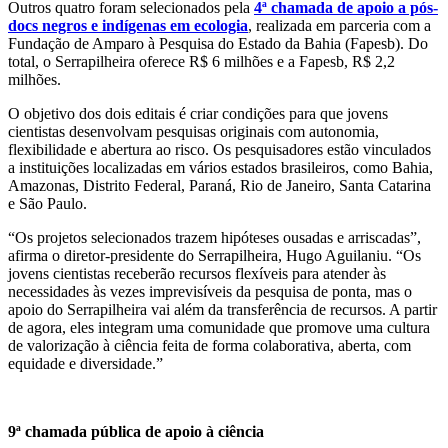
Outros quatro foram selecionados pela
4ª chamada de apoio a pós-
docs negros e indígenas em ecologia
, realizada em parceria com a
Fundação de Amparo à Pesquisa do Estado da Bahia (Fapesb). Do
total, o Serrapilheira oferece R$ 6 milhões e a Fapesb, R$ 2,2
milhões.
O objetivo dos dois editais é criar condições para que jovens
cientistas desenvolvam pesquisas originais com autonomia,
flexibilidade e abertura ao risco. Os pesquisadores estão vinculados
a instituições localizadas em vários estados brasileiros, como Bahia,
Amazonas, Distrito Federal, Paraná, Rio de Janeiro, Santa Catarina
e São Paulo.
“Os projetos selecionados trazem hipóteses ousadas e arriscadas”,
afirma o diretor-presidente do Serrapilheira, Hugo Aguilaniu. “Os
jovens cientistas receberão recursos flexíveis para atender às
necessidades às vezes imprevisíveis da pesquisa de ponta, mas o
apoio do Serrapilheira vai além da transferência de recursos. A partir
de agora, eles integram uma comunidade que promove uma cultura
de valorização à ciência feita de forma colaborativa, aberta, com
equidade e diversidade.”
9ª chamada pública de apoio à ciência