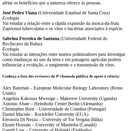
afetar os benefícios que a natureza oferece às pessoas.
José Pedro Viana
(Universidade Estadual de Santa Cruz)
Ecologia
Vai estudar a relação entre a rápida expansão da mosca-da-fruta
Zaprionus tuberculatus e os vírus e bactérias associados à espécie.
Sabrina Ferreira de Santana
(Universidade Federal do
Recôncavo da Bahia)
Ecologia
Vai estudar as interações entre insetos polinizadores para investigar
como mudanças no uso da terra e em paisagens agrícolas podem
influenciar a evolução, o surgimento e a transmissão de vírus.
Conheça a lista dos revisores da 9ª chamada pública de apoio à ciência:
Alex Bateman – European Molecular Biology Laboratory (Reino
Unido)
Angelina Kakooza Mwesige – Makerere University (Uganda)
Antonio Abate – Helmholtz Center Berlin (Alemanha)
Christopher Brett – Universidade de Coimbra (Portugal)
Daniel Mucida – Rockfeller University (EUA)
Eleonora Di Nezza – University of Tor Vergata (Itália)
Ekram Hossain – University of Manitoba (Canadá)
Gareth Law – University of Helsinki (Finlândia)