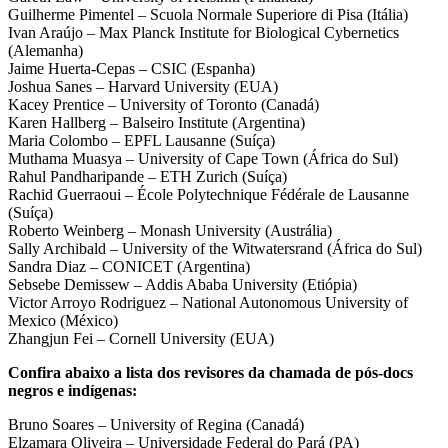
Guilherme Pimentel – Scuola Normale Superiore di Pisa (Itália)
Ivan Araújo – Max Planck Institute for Biological Cybernetics
(Alemanha)
Jaime Huerta-Cepas – CSIC (Espanha)
Joshua Sanes – Harvard University (EUA)
Kacey Prentice – University of Toronto (Canadá)
Karen Hallberg – Balseiro Institute (Argentina)
Maria Colombo – EPFL Lausanne (Suíça)
Muthama Muasya – University of Cape Town (África do Sul)
Rahul Pandharipande – ETH Zurich (Suíça)
Rachid Guerraoui – École Polytechnique Fédérale de Lausanne
(Suíça)
Roberto Weinberg – Monash University (Austrália)
Sally Archibald – University of the Witwatersrand (África do Sul)
Sandra Diaz – CONICET (Argentina)
Sebsebe Demissew – Addis Ababa University (Etiópia)
Victor Arroyo Rodriguez – National Autonomous University of
Mexico (México)
Zhangjun Fei – Cornell University (EUA)
Confira abaixo a lista dos revisores da chamada de pós-docs
negros e indígenas:
Bruno Soares – University of Regina (Canadá)
Elzamara Oliveira – Universidade Federal do Pará (PA)