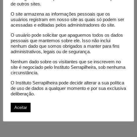
de outros sites.
Chamadas
Camp 2019
O site armazena as informações pessoais que os
usuários registram em nosso site as quais só podem ser
acessadas e editadas pelos administradores do site.
Temas
divulgação científica
jornalismo
O usuário pode solicitar que apaguemos todos os dados
pessoais que mantemos sobre ele. Isso não inclui
jornalismo científico
Periferias
nenhum dado que somos obrigados a manter para fins
administrativos, legais ou de segurança.
Nenhum dado sobre os visitantes que se inscrevem no
site é negociado pelo Instituto Serrapilheira, sob nenhuma
Notícias relacionadas
circunstância.
O Instituto Serrapilheira pode decidir alterar a sua política
Divulgação científica
de uso de dados a qualquer momento e por sua exclusiva
deliberação.
Camp Serrapilheira 2019: confira
as organizações selecionadas na
Aceitar
fase final