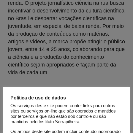
renda. O projeto jornalístico ciência na rua busca
incentivar o desenvolvimento da cultura científica
no Brasil e despertar vocações científicas na
juventude, em especial de baixa renda. Por meio
da produção de conteúdos como matérias,
artigos e vídeos, a marca propõe atingir o público
jovem, entre 14 e 25 anos, colaborando para que
a ciência e a
produção do conhecimento
científico sejam apropriados e façam parte da
vida de
cada um.
Site
E-mail
Política de uso de dados
Os serviços deste site podem conter links para outros
sites ou serviços on-line que são operados e mantidos
por terceiros e que não estão sob controle ou são
Recursos investidos
mantidos pelo Instituto Serrapilheira.
Grant 2019: R$ 100.000,00
Os artigos deste site podem incluir conteúdo incorporado