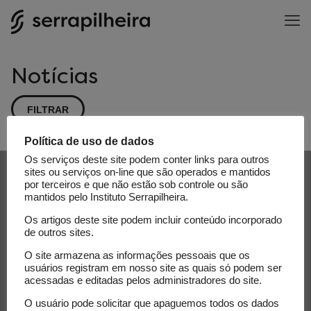
Notícias
FILTRAR
Política de uso de dados
Os serviços deste site podem conter links para outros
Receba nossa newsletter e
sites ou serviços on-line que são operados e mantidos
por terceiros e que não estão sob controle ou são
acompanhe as novidades do
mantidos pelo Instituto Serrapilheira.
Serrapilheira
Os artigos deste site podem incluir conteúdo incorporado
de outros sites.
E-mail
O site armazena as informações pessoais que os
usuários registram em nosso site as quais só podem ser
acessadas e editadas pelos administradores do site.
O usuário pode solicitar que apaguemos todos os dados