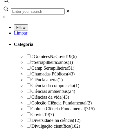
✕
×
Limpar
Categoria
#GranteesNaCovid19
(6)
#Serrapilheira5anos
(1)
Camp Serrapilheira
(51)
Chamadas Públicas
(43)
Ciência aberta
(1)
Ciência da computação
(1)
Ciências ambientais
(24)
Ciências da vida
(43)
Coleção Ciência Fundamental
(2)
Coluna Ciência Fundamental
(315)
Covid-19
(7)
Diversidade na ciência
(12)
Divulgação científica
(102)