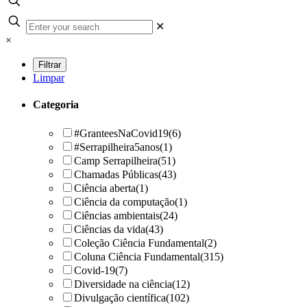
✕
×
Limpar
Categoria
#GranteesNaCovid19
(6)
#Serrapilheira5anos
(1)
Camp Serrapilheira
(51)
Chamadas Públicas
(43)
Ciência aberta
(1)
Ciência da computação
(1)
Ciências ambientais
(24)
Ciências da vida
(43)
Coleção Ciência Fundamental
(2)
Coluna Ciência Fundamental
(315)
Covid-19
(7)
Diversidade na ciência
(12)
Divulgação científica
(102)