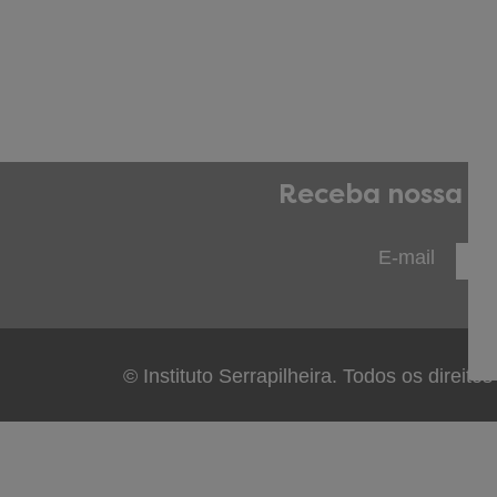
Receba nossa ne
E-mail
© Instituto Serrapilheira. Todos os direito