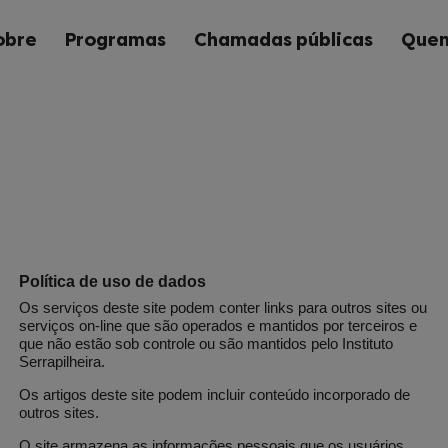
obre
Programas
Chamadas públicas
Quem
Política de uso de dados
Os serviços deste site podem conter links para outros sites ou
serviços on-line que são operados e mantidos por terceiros e
que não estão sob controle ou são mantidos pelo Instituto
Serrapilheira.
Os artigos deste site podem incluir conteúdo incorporado de
outros sites.
O site armazena as informações pessoais que os usuários