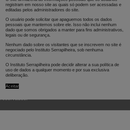
registram em nosso site as quais só podem ser acessadas e
editadas pelos administradores do site.
O usuário pode solicitar que apaguemos todos os dados
pessoais que mantemos sobre ele. Isso não inclui nenhum
dado que somos obrigados a manter para fins administrativos,
legais ou de segurança.
Nenhum dado sobre os visitantes que se inscrevem no site é
wsletter e acompanhe as novidades 
negociado pelo Instituto Serrapilheira, sob nenhuma
circunstância.
O Instituto Serrapilheira pode decidir alterar a sua política de
uso de dados a qualquer momento e por sua exclusiva
deliberação.
Aceitar
s reservados.