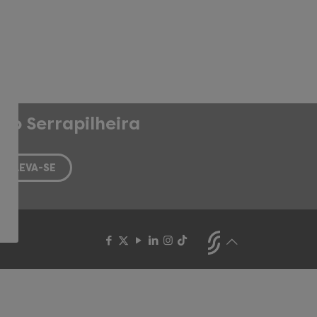
do Serrapilheira