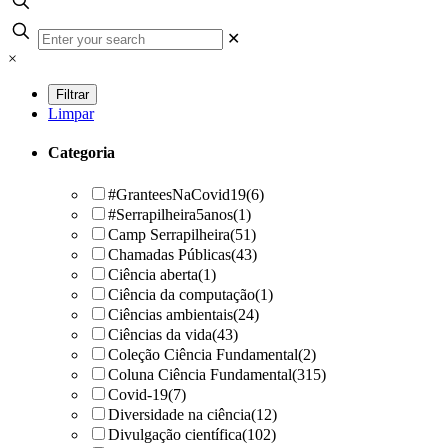
✕
×
Limpar
Categoria
#GranteesNaCovid19
(6)
#Serrapilheira5anos
(1)
Camp Serrapilheira
(51)
Chamadas Públicas
(43)
Ciência aberta
(1)
Ciência da computação
(1)
Ciências ambientais
(24)
Ciências da vida
(43)
Coleção Ciência Fundamental
(2)
Coluna Ciência Fundamental
(315)
Covid-19
(7)
Diversidade na ciência
(12)
Divulgação científica
(102)