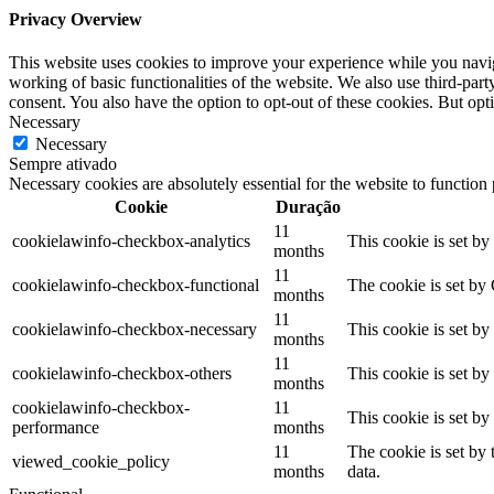
Privacy Overview
This website uses cookies to improve your experience while you navigat
working of basic functionalities of the website. We also use third-pa
consent. You also have the option to opt-out of these cookies. But op
Necessary
Necessary
Sempre ativado
Necessary cookies are absolutely essential for the website to function
Cookie
Duração
11
cookielawinfo-checkbox-analytics
This cookie is set b
months
11
cookielawinfo-checkbox-functional
The cookie is set by
months
11
cookielawinfo-checkbox-necessary
This cookie is set b
months
11
cookielawinfo-checkbox-others
This cookie is set b
months
cookielawinfo-checkbox-
11
This cookie is set b
performance
months
11
The cookie is set by
viewed_cookie_policy
months
data.