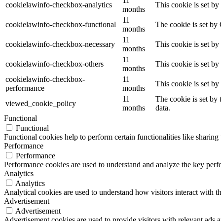
11
cookielawinfo-checkbox-analytics
This cookie is set b
months
11
cookielawinfo-checkbox-functional
The cookie is set by
months
11
cookielawinfo-checkbox-necessary
This cookie is set b
months
11
cookielawinfo-checkbox-others
This cookie is set b
months
cookielawinfo-checkbox-
11
This cookie is set b
performance
months
11
The cookie is set by
viewed_cookie_policy
months
data.
Functional
Functional
Functional cookies help to perform certain functionalities like sharing 
Performance
Performance
Performance cookies are used to understand and analyze the key perfor
Analytics
Analytics
Analytical cookies are used to understand how visitors interact with th
Advertisement
Advertisement
Advertisement cookies are used to provide visitors with relevant ads 