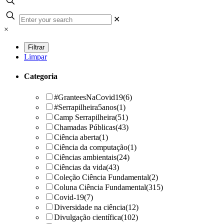
✕
×
Limpar
Categoria
#GranteesNaCovid19
(6)
#Serrapilheira5anos
(1)
Camp Serrapilheira
(51)
Chamadas Públicas
(43)
Ciência aberta
(1)
Ciência da computação
(1)
Ciências ambientais
(24)
Ciências da vida
(43)
Coleção Ciência Fundamental
(2)
Coluna Ciência Fundamental
(315)
Covid-19
(7)
Diversidade na ciência
(12)
Divulgação científica
(102)