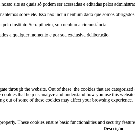
nosso site as quais só podem ser acessadas e editadas pelos administrad
antemos sobre ele. Isso não inclui nenhum dado que somos obrigados a 
pelo Instituto Serrapilheira, sob nenhuma circunstância.
e dados a qualquer momento e por sua exclusiva deliberação.
e through the website. Out of these, the cookies that are categorized a
rty cookies that help us analyze and understand how you use this websit
ting out of some of these cookies may affect your browsing experience.
 properly. These cookies ensure basic functionalities and security featu
Descrição