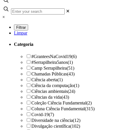
✕
×
Limpar
Categoria
#GranteesNaCovid19
(6)
#Serrapilheira5anos
(1)
Camp Serrapilheira
(51)
Chamadas Públicas
(43)
Ciência aberta
(1)
Ciência da computação
(1)
Ciências ambientais
(24)
Ciências da vida
(43)
Coleção Ciência Fundamental
(2)
Coluna Ciência Fundamental
(315)
Covid-19
(7)
Diversidade na ciência
(12)
Divulgação científica
(102)