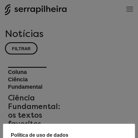
Notícias
FILTRAR
Coluna
Ciência
Fundamental
Ciência
Fundamental:
os textos
favoritos
de 2022
Política de uso de dados