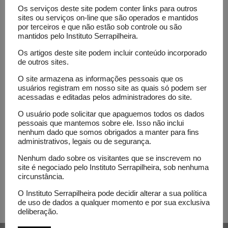
Os serviços deste site podem conter links para outros
sites ou serviços on-line que são operados e mantidos
por terceiros e que não estão sob controle ou são
mantidos pelo Instituto Serrapilheira.
Os artigos deste site podem incluir conteúdo incorporado
de outros sites.
O site armazena as informações pessoais que os
Divulgação
usuários registram em nosso site as quais só podem ser
científica
acessadas e editadas pelos administradores do site.
#SerrapilheiraIndica:
O usuário pode solicitar que apaguemos todos os dados
pessoais que mantemos sobre ele. Isso não inclui
favoritos
nenhum dado que somos obrigados a manter para fins
de 2024
administrativos, legais ou de segurança.
Nenhum dado sobre os visitantes que se inscrevem no
site é negociado pelo Instituto Serrapilheira, sob nenhuma
circunstância.
O Instituto Serrapilheira pode decidir alterar a sua política
de uso de dados a qualquer momento e por sua exclusiva
deliberação.