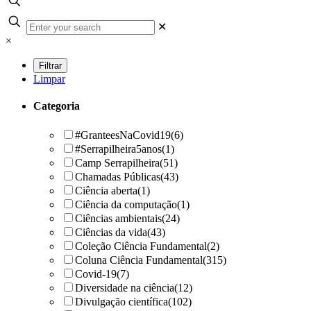
✕
×
Limpar
Categoria
#GranteesNaCovid19
(6)
#Serrapilheira5anos
(1)
Camp Serrapilheira
(51)
Chamadas Públicas
(43)
Ciência aberta
(1)
Ciência da computação
(1)
Ciências ambientais
(24)
Ciências da vida
(43)
Coleção Ciência Fundamental
(2)
Coluna Ciência Fundamental
(315)
Covid-19
(7)
Diversidade na ciência
(12)
Divulgação científica
(102)