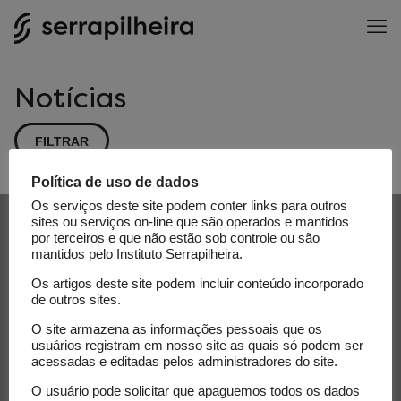
Notícias
FILTRAR
Política de uso de dados
Os serviços deste site podem conter links para outros
Receba nossa newsletter e
sites ou serviços on-line que são operados e mantidos
por terceiros e que não estão sob controle ou são
acompanhe as novidades do
mantidos pelo Instituto Serrapilheira.
Serrapilheira
Os artigos deste site podem incluir conteúdo incorporado
de outros sites.
E-mail
O site armazena as informações pessoais que os
usuários registram em nosso site as quais só podem ser
acessadas e editadas pelos administradores do site.
O usuário pode solicitar que apaguemos todos os dados