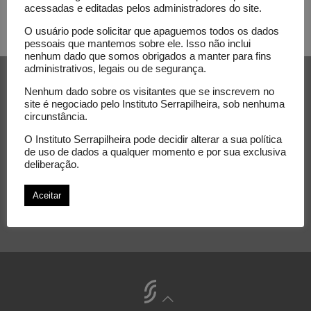
acessadas e editadas pelos administradores do site.
O usuário pode solicitar que apaguemos todos os dados
pessoais que mantemos sobre ele. Isso não inclui
nenhum dado que somos obrigados a manter para fins
administrativos, legais ou de segurança.
Receba nossa newsletter e
acompanhe as novidades do
Nenhum dado sobre os visitantes que se inscrevem no
site é negociado pelo Instituto Serrapilheira, sob nenhuma
Serrapilheira
circunstância.
O Instituto Serrapilheira pode decidir alterar a sua política
de uso de dados a qualquer momento e por sua exclusiva
E-mail
deliberação.
Aceitar