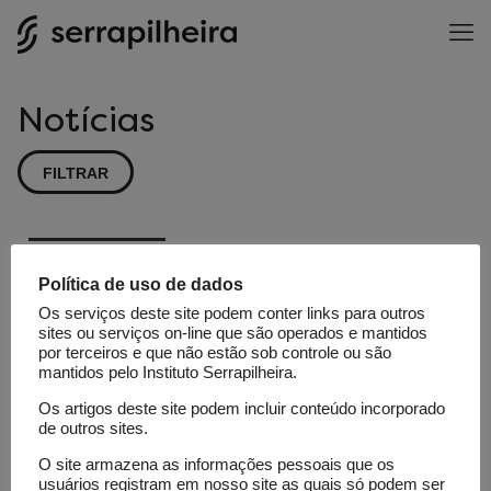
Notícias
FILTRAR
Coluna
Ciência
Política de uso de dados
Fundamental
Os serviços deste site podem conter links para outros
sites ou serviços on-line que são operados e mantidos
Quando o
por terceiros e que não estão sob controle ou são
sertão foi
mantidos pelo Instituto Serrapilheira.
mar
Os artigos deste site podem incluir conteúdo incorporado
de outros sites.
O site armazena as informações pessoais que os
usuários registram em nosso site as quais só podem ser