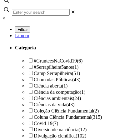
✕
×
Limpar
Categoria
#GranteesNaCovid19
(6)
#Serrapilheira5anos
(1)
Camp Serrapilheira
(51)
Chamadas Públicas
(43)
Ciência aberta
(1)
Ciência da computação
(1)
Ciências ambientais
(24)
Ciências da vida
(43)
Coleção Ciência Fundamental
(2)
Coluna Ciência Fundamental
(315)
Covid-19
(7)
Diversidade na ciência
(12)
Divulgação científica
(102)