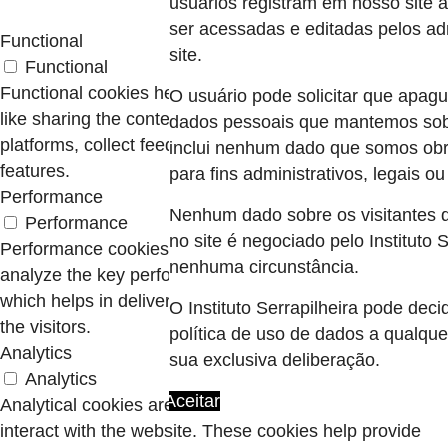
usuários registram em nosso site 
ser acessadas e editadas pelos ad
Functional
site.
Functional
Functional cookies help to perform certain functionalities
O usuário pode solicitar que apag
like sharing the content of the website on social media
dados pessoais que mantemos sobr
platforms, collect feedbacks, and other third-party
inclui nenhum dado que somos obr
features.
para fins administrativos, legais o
Performance
Nenhum dado sobre os visitantes 
Performance
no site é negociado pelo Instituto S
Performance cookies are used to understand and
nenhuma circunstância.
analyze the key performance indexes of the website
which helps in delivering a better user experience for
O Instituto Serrapilheira pode decid
the visitors.
política de uso de dados a qualqu
Analytics
sua exclusiva deliberação.
Analytics
Aceitar
Analytical cookies are used to understand how visitors
interact with the website. These cookies help provide