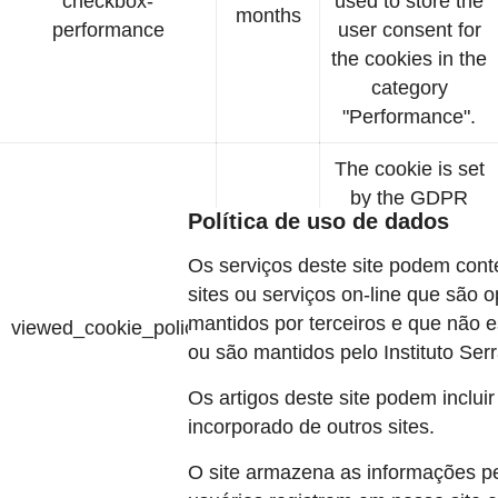
checkbox-
used to store the
months
performance
user consent for
the cookies in the
category
"Performance".
The cookie is set
by the GDPR
Política de uso de dados
Cookie Consent
plugin and is
Os serviços deste site podem conte
used to store
sites ou serviços on-line que são 
11
whether or not
mantidos por terceiros e que não e
viewed_cookie_policy
months
user has
ou são mantidos pelo Instituto Serr
consented to the
Os artigos deste site podem inclui
use of cookies. It
incorporado de outros sites.
does not store
any personal
O site armazena as informações p
data.