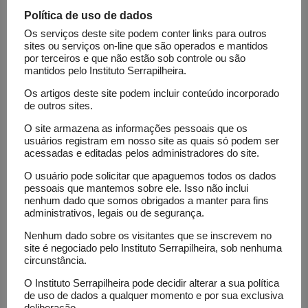
uma doença motora.
Política de uso de dados
Filipe Abreu
Os serviços deste site podem conter links para outros
sites ou serviços on-line que são operados e mantidos
Instituto Federal do Norte de Minas Gerais (MG)
por terceiros e que não estão sob controle ou são
mantidos pelo Instituto Serrapilheira.
Projeto: “
Como os mosquitos vetores de doenças e
as pragas agrícolas se espalham tão rapidamente
Os artigos deste site podem incluir conteúdo incorporado
de outros sites.
por todas as regiões do Brasil, causando problemas
O site armazena as informações pessoais que os
econômicos e de saúde?
”
usuários registram em nosso site as quais só podem ser
Utilizando armadilhas suspensas em balões de
acessadas e editadas pelos administradores do site.
hélio a até 200 metros de altura, o projeto de
O usuário pode solicitar que apaguemos todos os dados
ciências da vida pretende avaliar se insetos vetores
pessoais que mantemos sobre ele. Isso não inclui
nenhum dado que somos obrigados a manter para fins
e pragas estão sendo carregados por ventos em
administrativos, legais ou de segurança.
grandes altitudes.
Nenhum dado sobre os visitantes que se inscrevem no
site é negociado pelo Instituto Serrapilheira, sob nenhuma
Guilherme Oliveira
circunstância.
Centro Federal de Educação Tecnológica de Minas
O Instituto Serrapilheira pode decidir alterar a sua política
Gerais (MG)
de uso de dados a qualquer momento e por sua exclusiva