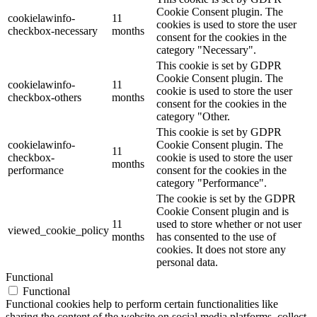
Cookie Consent plugin. The
cookielawinfo-
11
cookies is used to store the user
checkbox-necessary
months
consent for the cookies in the
category "Necessary".
This cookie is set by GDPR
Cookie Consent plugin. The
cookielawinfo-
11
cookie is used to store the user
checkbox-others
months
consent for the cookies in the
category "Other.
This cookie is set by GDPR
cookielawinfo-
Cookie Consent plugin. The
11
checkbox-
cookie is used to store the user
months
performance
consent for the cookies in the
category "Performance".
The cookie is set by the GDPR
Cookie Consent plugin and is
11
used to store whether or not user
viewed_cookie_policy
months
has consented to the use of
cookies. It does not store any
personal data.
Functional
Functional
Functional cookies help to perform certain functionalities like
sharing the content of the website on social media platforms, collect