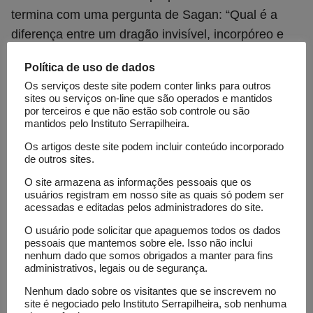
termina com uma pergunta de Sagan: “Qual é a
diferença entre um dragão invisível, incorpóreo e
flutuante, que cospe fogo sem calor, e um dragão
Política de uso de dados
inexistente?” Não há nenhuma diferença, porque
Os serviços deste site podem conter links para outros
não podemos verificar.
sites ou serviços on-line que são operados e mantidos
por terceiros e que não estão sob controle ou são
Por isso podemos dizer que a ciência é um
mantidos pelo Instituto Serrapilheira.
processo contínuo de pôr ideias à prova.
Os artigos deste site podem incluir conteúdo incorporado
de outros sites.
Determinado fenômeno suscita uma hipótese com o
intuito de explicá-lo. Tal teoria pode ser um desafio
O site armazena as informações pessoais que os
usuários registram em nosso site as quais só podem ser
e tanto, mas o verdadeiro desafio consiste em criar
acessadas e editadas pelos administradores do site.
um modelo que não só explique o fenômeno
O usuário pode solicitar que apaguemos todos os dados
observado, mas que gere previsões, as quais, por
pessoais que mantemos sobre ele. Isso não inclui
nenhum dado que somos obrigados a manter para fins
sua vez, devem ser verificadas. Pode-se dizer que
administrativos, legais ou de segurança.
um modelo é tão bom quanto boas forem as suas
Nenhum dado sobre os visitantes que se inscrevem no
previsões.
site é negociado pelo Instituto Serrapilheira, sob nenhuma