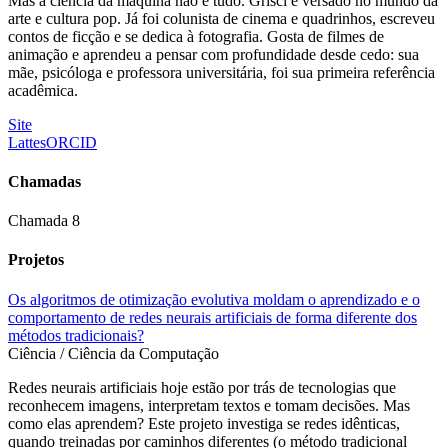
Mas a ciência da máquina não é tudo. Grisci é versado no mundo da
arte e cultura pop. Já foi colunista de cinema e quadrinhos, escreveu
contos de ficção e se dedica à fotografia. Gosta de filmes de
animação e aprendeu a pensar com profundidade desde cedo: sua
mãe, psicóloga e professora universitária, foi sua primeira referência
acadêmica.
Site
Lattes
ORCID
Chamadas
Chamada 8
Projetos
Os algoritmos de otimização evolutiva moldam o aprendizado e o
comportamento de redes neurais artificiais de forma diferente dos
métodos tradicionais?
Ciência / Ciência da Computação
Redes neurais artificiais hoje estão por trás de tecnologias que
reconhecem imagens, interpretam textos e tomam decisões. Mas
como elas aprendem? Este projeto investiga se redes idênticas,
quando treinadas por caminhos diferentes (o método tradicional