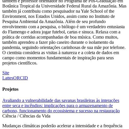
também é professor orientador no Programa de Pós-Graduação em
Botânica Tropical da Universidade Federal Rural da Amazônia. Mas
também já contribuiu como pesquisador na Yale School of the
Environment, nos Estados Unidos, assim como no Instituto de
Pesquisa Ambiental da Amazônia. Além de seu profundo
envolvimento com a pesquisa, o biólogo é um verdadeiro entusiasta
do Flamengo e adora jogar futebol, cartas e sinuca. Relaxa com a
prática de corridas acompanhadas de boa música. Como muitos,
também aprendeu a fazer pão caseiro durante o isolamento da
pandemia, seguindo orientações carinhosas de sua mãe por telefone.
O cientista considera as visitas à natureza e a coleta de dados em
campo como momentos fundamentais de inspiração para seus
projetos científicos.
Site
Lattes
ORCID
Projetos
Avaliando a vulnerabilidade das savanas brasileiras às interações
entre seca e incêndios: implicações para o armazenamento de
carbono, funcionamento do ecossistema e sucesso na restauração
Ciência / Ciências da Vida
Mudanças climáticas poderão acelerar a intensidade e a frequência