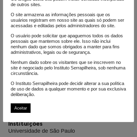
sentida pelo avião em nuvens, mas que também
de outros sites.
está presente próximo ao chão). Este projeto
O site armazena as informações pessoais que os
investigará a fundo o comportamento da “zona
usuários registram em nosso site as quais só podem ser
cinzenta” da atmosfera, utilizando um conjunto
acessadas e editadas pelos administradores do site.
de ferramentas matemáticas, estatísticas e
O usuário pode solicitar que apaguemos todos os dados
computacionais. O objetivo principal é aumentar
pessoais que mantemos sobre ele. Isso não inclui
nenhum dado que somos obrigados a manter para fins
o grau de previsibilidade dos fenômenos que
administrativos, legais ou de segurança.
ocorrem na escala de 1 a 10 km.
Nenhum dado sobre os visitantes que se inscrevem no
site é negociado pelo Instituto Serrapilheira, sob nenhuma
circunstância.
Recursos investidos
O Instituto Serrapilheira pode decidir alterar a sua política
Grant 2025: R$ 350.000,00 (R$ 250.000,00 + R$
de uso de dados a qualquer momento e por sua exclusiva
100.000,00 de bônus opcional destinados à
deliberação.
integração e formação de pessoas de grupos
Aceitar
sub-representados na ciência)
Instituições
Universidade de São Paulo